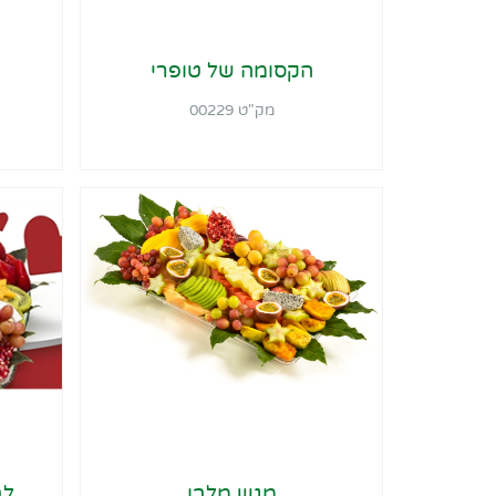
הקסומה של טופרי
מק"ט 00229
מגש מלבן
לב