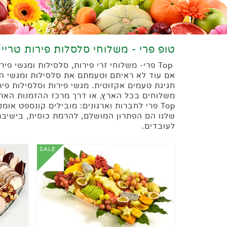
טופ פרי - משלוחי סלסלות פירות טריי
Top פרי- משלוחי זרי פירות, סלסילות ומגשי פירות בעיצובים אקזוטיים בכל הארץ.
אם עוד לא ראיתם וטעמתם את סלסילות ומגשי הפ
חגיגת טעמים אקזוטית. מגשי פירות וסלסילות פירו
משלוחים בכל הארץ, או דרך מרכז ההזמנות הארצי שלנו הנותן מענה אנושי 2-3925647
Top פרי לחברות וארגונים: מובילים קונספט א
שלנו הם הפתרון המושלם, להרמת כוסית, בישיבת
לעובדים.
sale