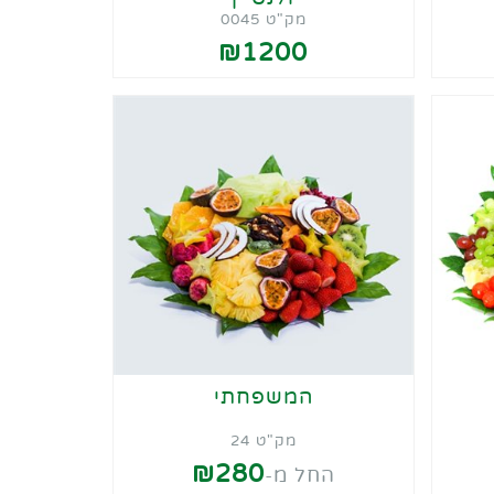
מק"ט 0045
₪1200
המשפחתי
מק"ט 24
₪280
החל מ-