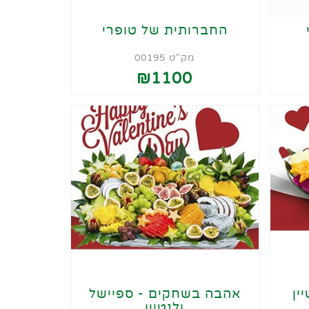
החברותית של טופרי
מק"ט 00195
₪1100
ין
אהבה בשחקים - ספיישל
ולנטיין