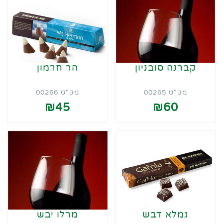
קברנה סובניון
הר חרמון
מק"ט 00265
מק"ט 00266
₪45
₪60
גמלא דבש
מרלו יבש