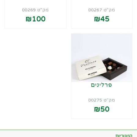
מק"ט 00267
מק"ט 00269
₪100
₪45
פרלינים
מק"ט 00275
₪50
קטגוריות